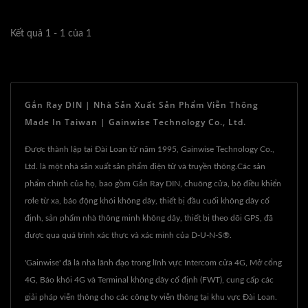
Kết quả 1 - 1 của 1
Gắn Ray DIN | Nhà Sản Xuất Sản Phẩm Viễn Thông
Made In Taiwan | Gainwise Technology Co., Ltd.
Được thành lập tại Đài Loan từ năm 1995, Gainwise Technology Co.,
Ltd. là một nhà sản xuất sản phẩm điện tử và truyền thông.Các sản
phẩm chính của họ, bao gồm Gắn Ray DIN, chuông cửa, bộ điều khiển
rơle từ xa, báo động khói không dây, thiết bị đầu cuối không dây cố
định, sản phẩm nhà thông minh không dây, thiết bị theo dõi GPS, đã
được qua quá trình xác thực và xác minh của D-U-N-S®.
'Gainwise' đã là nhà lãnh đạo trong lĩnh vực Intercom cửa 4G, Mở cổng
4G, Báo khói 4G và Terminal không dây cố định (FWT), cung cấp các
giải pháp viễn thông cho các công ty viễn thông tại khu vực Đài Loan.