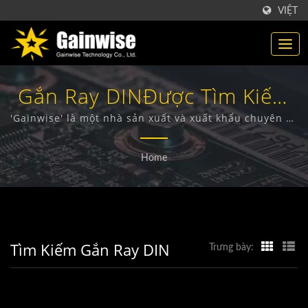
VIỆT
Gắn Ray DINĐược Tìm Kiếm
| Nhà Sản Xuất Sản Phẩm
'Gainwise' là một nhà sản xuất và xuất khẩu chuyên về
thiết kế, phát triển và sản xuất các thiết bị không dây
Viễn Thông Đài Loan |
cố định, Intercom cửa 4G, Mở cổng 4G và Báo khói 4G.
Home
Gainwise Technology Co.,
Ltd.
Tìm Kiếm Gắn Ray DIN
Trưng bày: