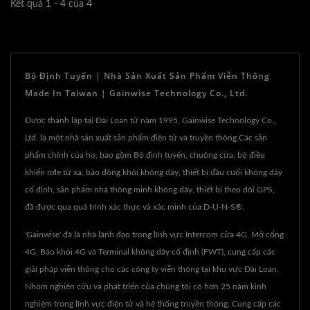
Kết quả 1 - 4 của 4
Bộ Định Tuyến | Nhà Sản Xuất Sản Phẩm Viễn Thông
Made In Taiwan | Gainwise Technology Co., Ltd.
Được thành lập tại Đài Loan từ năm 1995, Gainwise Technology Co.,
Ltd. là một nhà sản xuất sản phẩm điện tử và truyền thông.Các sản
phẩm chính của họ, bao gồm Bộ định tuyến, chuông cửa, bộ điều
khiển rơle từ xa, báo động khói không dây, thiết bị đầu cuối không dây
cố định, sản phẩm nhà thông minh không dây, thiết bị theo dõi GPS,
đã được qua quá trình xác thực và xác minh của D-U-N-S®.
'Gainwise' đã là nhà lãnh đạo trong lĩnh vực Intercom cửa 4G, Mở cổng
4G, Báo khói 4G và Terminal không dây cố định (FWT), cung cấp các
giải pháp viễn thông cho các công ty viễn thông tại khu vực Đài Loan.
Nhóm nghiên cứu và phát triển của chúng tôi có hơn 25 năm kinh
nghiệm trong lĩnh vực điện tử và hệ thống truyền thông. Cung cấp các