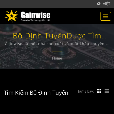
VIỆT
Bộ Định TuyếnĐược Tìm
Kiếm | Nhà Sản Xuất Sản
'Gainwise' là một nhà sản xuất và xuất khẩu chuyên về
thiết kế, phát triển và sản xuất các thiết bị không dây
Phẩm Viễn Thông Đài Loan |
cố định, Intercom cửa 4G, Mở cổng 4G và Báo khói 4G.
Home
Gainwise Technology Co.,
Ltd.
Tìm Kiếm Bộ Định Tuyến
Trưng bày: