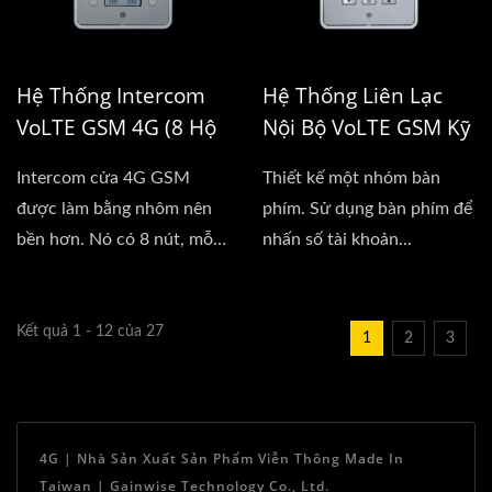
Hệ Thống Intercom
Hệ Thống Liên Lạc
VoLTE GSM 4G (8 Hộ
Nội Bộ VoLTE GSM Kỹ
Gia Đình)
Thuật Số 4G (Nhiều
Intercom cửa 4G GSM
Thiết kế một nhóm bàn
Cư Dân)
được làm bằng nhôm nên
phím. Sử dụng bàn phím để
bền hơn. Nó có 8 nút, mỗi
nhấn số tài khoản...
nút...
Kết quả 1 - 12 của 27
1
2
3
4G | Nhà Sản Xuất Sản Phẩm Viễn Thông Made In
Taiwan | Gainwise Technology Co., Ltd.