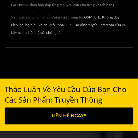
GAINWISE đảm bảo đáp ứng mọi yêu cầu của từng khách hàng.
Xem các sản phẩm chất lượng của chúng tôi
GSM
,
LTE
,
Không dây
,
Liên lạc
,
bộ điều khiển
,
Mở khóa
,
GPS
,
Bộ định tuyến
,
Intercom cửa
và
hãy tự do
Liên hệ với chúng tôi
.
Thảo Luận Về Yêu Cầu Của Bạn Cho
Các Sản Phẩm Truyền Thông
LIÊN HỆ NGAY!!