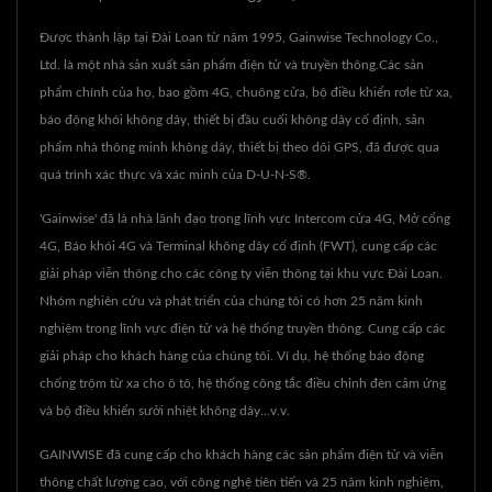
Được thành lập tại Đài Loan từ năm 1995, Gainwise Technology Co.,
Ltd. là một nhà sản xuất sản phẩm điện tử và truyền thông.Các sản
phẩm chính của họ, bao gồm 4G, chuông cửa, bộ điều khiển rơle từ xa,
báo động khói không dây, thiết bị đầu cuối không dây cố định, sản
phẩm nhà thông minh không dây, thiết bị theo dõi GPS, đã được qua
quá trình xác thực và xác minh của D-U-N-S®.
'Gainwise' đã là nhà lãnh đạo trong lĩnh vực Intercom cửa 4G, Mở cổng
4G, Báo khói 4G và Terminal không dây cố định (FWT), cung cấp các
giải pháp viễn thông cho các công ty viễn thông tại khu vực Đài Loan.
Nhóm nghiên cứu và phát triển của chúng tôi có hơn 25 năm kinh
nghiệm trong lĩnh vực điện tử và hệ thống truyền thông. Cung cấp các
giải pháp cho khách hàng của chúng tôi. Ví dụ, hệ thống báo động
chống trộm từ xa cho ô tô, hệ thống công tắc điều chỉnh đèn cảm ứng
và bộ điều khiển sưởi nhiệt không dây...v.v.
GAINWISE đã cung cấp cho khách hàng các sản phẩm điện tử và viễn
thông chất lượng cao, với công nghệ tiên tiến và 25 năm kinh nghiệm,