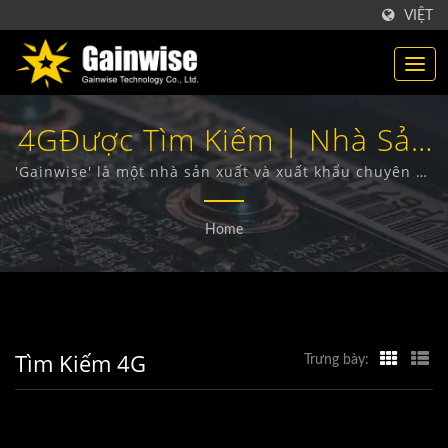
VIỆT
4GĐược Tìm Kiếm | Nhà Sản
Xuất Sản Phẩm Viễn Thông
'Gainwise' là một nhà sản xuất và xuất khẩu chuyên về
thiết kế, phát triển và sản xuất các thiết bị không dây
Đài Loan | Gainwise
cố định, Intercom cửa 4G, Mở cổng 4G và Báo khói 4G.
Home
Technology Co., Ltd.
Tìm Kiếm 4G
Trưng bày: