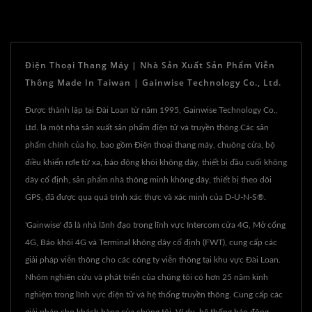
Điện Thoại Thang Máy | Nhà Sản Xuất Sản Phẩm Viễn
Thông Made In Taiwan | Gainwise Technology Co., Ltd.
Được thành lập tại Đài Loan từ năm 1995, Gainwise Technology Co.,
Ltd. là một nhà sản xuất sản phẩm điện tử và truyền thông.Các sản
phẩm chính của họ, bao gồm Điện thoại thang máy, chuông cửa, bộ
điều khiển rơle từ xa, báo động khói không dây, thiết bị đầu cuối không
dây cố định, sản phẩm nhà thông minh không dây, thiết bị theo dõi
GPS, đã được qua quá trình xác thực và xác minh của D-U-N-S®.
'Gainwise' đã là nhà lãnh đạo trong lĩnh vực Intercom cửa 4G, Mở cổng
4G, Báo khói 4G và Terminal không dây cố định (FWT), cung cấp các
giải pháp viễn thông cho các công ty viễn thông tại khu vực Đài Loan.
Nhóm nghiên cứu và phát triển của chúng tôi có hơn 25 năm kinh
nghiệm trong lĩnh vực điện tử và hệ thống truyền thông. Cung cấp các