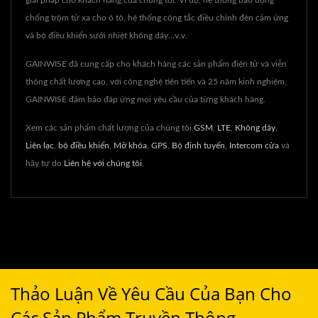
giải pháp cho khách hàng của chúng tôi. Ví dụ, hệ thống báo động
chống trộm từ xa cho ô tô, hệ thống công tắc điều chỉnh đèn cảm ứng
và bộ điều khiển sưởi nhiệt không dây...v.v.
GAINWISE đã cung cấp cho khách hàng các sản phẩm điện tử và viễn
thông chất lượng cao, với công nghệ tiên tiến và 25 năm kinh nghiệm,
GAINWISE đảm bảo đáp ứng mọi yêu cầu của từng khách hàng.
Xem các sản phẩm chất lượng của chúng tôi
GSM
,
LTE
,
Không dây
,
Liên lạc
,
bộ điều khiển
,
Mở khóa
,
GPS
,
Bộ định tuyến
,
Intercom cửa
và
hãy tự do
Liên hệ với chúng tôi
.
Thảo Luận Về Yêu Cầu Của Bạn Cho
Các Sản Phẩm Truyền Thông