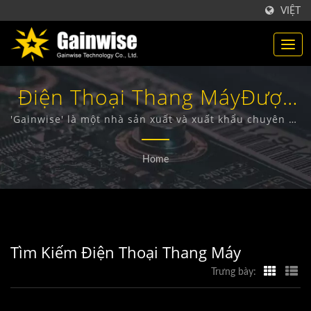
VIỆT
Điện Thoại Thang MáyĐược
Tìm Kiếm | Nhà Sản Xuất
'Gainwise' là một nhà sản xuất và xuất khẩu chuyên về
thiết kế, phát triển và sản xuất các thiết bị không dây
Sản Phẩm Viễn Thông Đài
cố định, Intercom cửa 4G, Mở cổng 4G và Báo khói 4G.
Home
Loan | Gainwise Technology
Co., Ltd.
Tìm Kiếm Điện Thoại Thang Máy
Trưng bày: