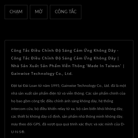
CHẠM
MỜ
CÔNG TẮC
Công Tắc Điều Chỉnh Độ Sáng Cảm Ứng Không Dây -
Công Tắc Điều Chỉnh Độ Sáng Cảm Ứng Không Dây |
Nhà Sản Xuất Sản Phẩm Viễn Thông 'Made In Taiwan' |
Gainwise Technology Co., Ltd.
Đặt tại Đài Loan từ năm 1995, Gainwise Technology Co., Ltd. đã là một
nhà sản xuất sản phẩm điện tử và viễn thông. Các sản phẩm chính của
họ bao gồm công tắc điều chỉnh ánh sáng không dây, hệ thống
intercom cửa, bộ điều khiển relay từ xa, bộ cảm biến khói không dây,
các thiết bị không dây cố định, sản phẩm nhà thông minh không dây,
máy theo dõi GPS, đã vượt qua quá trình xác thực và xác minh của D-
U-N-S®.