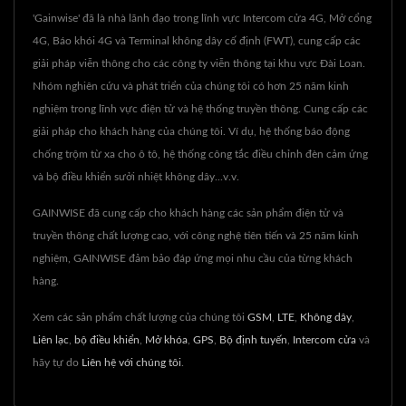
'Gainwise' đã là nhà lãnh đạo trong lĩnh vực Intercom cửa 4G, Mở cổng
4G, Báo khói 4G và Terminal không dây cố định (FWT), cung cấp các
giải pháp viễn thông cho các công ty viễn thông tại khu vực Đài Loan.
Nhóm nghiên cứu và phát triển của chúng tôi có hơn 25 năm kinh
nghiệm trong lĩnh vực điện tử và hệ thống truyền thông. Cung cấp các
giải pháp cho khách hàng của chúng tôi. Ví dụ, hệ thống báo động
chống trộm từ xa cho ô tô, hệ thống công tắc điều chỉnh đèn cảm ứng
và bộ điều khiển sưởi nhiệt không dây...v.v.
GAINWISE đã cung cấp cho khách hàng các sản phẩm điện tử và
truyền thông chất lượng cao, với công nghệ tiên tiến và 25 năm kinh
nghiệm, GAINWISE đảm bảo đáp ứng mọi nhu cầu của từng khách
hàng.
Xem các sản phẩm chất lượng của chúng tôi
GSM
,
LTE
,
Không dây
,
Liên lạc
,
bộ điều khiển
,
Mở khóa
,
GPS
,
Bộ định tuyến
,
Intercom cửa
và
hãy tự do
Liên hệ với chúng tôi
.