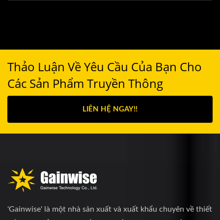
Thảo Luận Về Yêu Cầu Của Bạn Cho
Các Sản Phẩm Truyền Thông
LIÊN HỆ NGAY!!
'Gainwise' là một nhà sản xuất và xuất khẩu chuyên về thiết