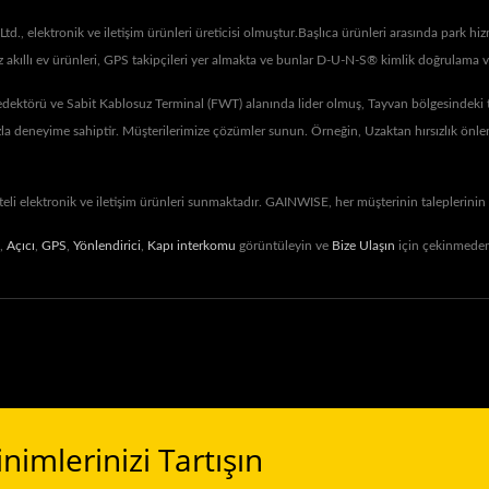
, elektronik ve iletişim ürünleri üreticisi olmuştur.Başlıca ürünleri arasında park hizm
z akıllı ev ürünleri, GPS takipçileri yer almakta ve bunlar D-U-N-S® kimlik doğrulama 
örü ve Sabit Kablosuz Terminal (FWT) alanında lider olmuş, Tayvan bölgesindeki tele
fazla deneyime sahiptir. Müşterilerimize çözümler sunun. Örneğin, Uzaktan hırsızlık ön
teli elektronik ve iletişim ürünleri sunmaktadır. GAINWISE, her müşterinin taleplerinin
,
Açıcı
,
GPS
,
Yönlendirici
,
Kapı interkomu
görüntüleyin ve
Bize Ulaşın
için çekinmeden 
inimlerinizi Tartışın