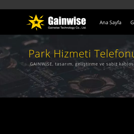
Ana Sayfa
G
Park Hizmeti Telefo
Ürünleri Ür
GAINWISE, tasarım, geliştirme ve sabit kabl