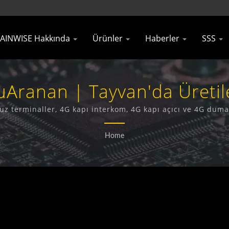
AINWISE Hakkında
Ürünler
Haberler
SSS
nuAranan | Tayvan'da Üreti
eticisi | Gainwise Technolo
osuz terminaller, 4G kapı interkom, 4G kapı açıcı ve 4G d
bir üretici ve ihracatçıdır.
Home