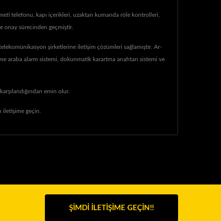
eti telefonu, kapı içerikleri, uzaktan kumanda röle kontrolleri,
ve onay sürecinden geçmiştir.
komünikasyon şirketlerine iletişim çözümleri sağlamıştır. Ar-
leme araba alarm sistemi, dokunmatik karartma anahtarı sistemi ve
 karşılandığından emin olur.
iletişime geçin.
ŞIMDI İLETIŞIME GEÇIN!!