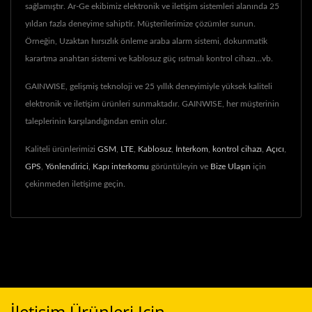
sağlamıştır. Ar-Ge ekibimiz elektronik ve iletişim sistemleri alanında 25
yıldan fazla deneyime sahiptir. Müşterilerimize çözümler sunun.
Örneğin, Uzaktan hırsızlık önleme araba alarm sistemi, dokunmatik
karartma anahtarı sistemi ve kablosuz güç ısıtmalı kontrol cihazı...vb.
GAINWISE, gelişmiş teknoloji ve 25 yıllık deneyimiyle yüksek kaliteli
elektronik ve iletişim ürünleri sunmaktadır. GAINWISE, her müşterinin
taleplerinin karşılandığından emin olur.
Kaliteli ürünlerimizi
GSM
,
LTE
,
Kablosuz
,
İnterkom
,
kontrol cihazı
,
Açıcı
,
GPS
,
Yönlendirici
,
Kapı interkomu
görüntüleyin ve
Bize Ulaşın
için
çekinmeden iletişime geçin.
İletişim Ürünleri Için