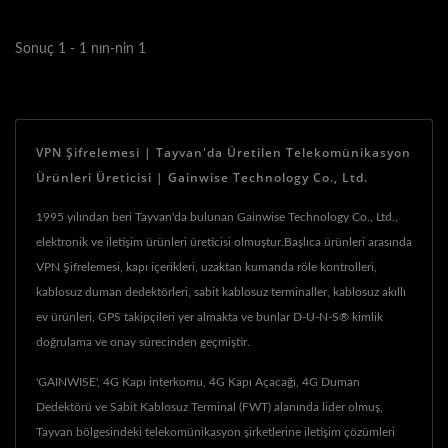
Sonuç 1 - 1 nın-nin 1
VPN Şifrelemesi | Tayvan'da Üretilen Telekomünikasyon
Ürünleri Üreticisi | Gainwise Technology Co., Ltd.
1995 yılından beri Tayvan'da bulunan Gainwise Technology Co., Ltd.,
elektronik ve iletişim ürünleri üreticisi olmuştur.Başlıca ürünleri arasında
VPN Şifrelemesi, kapı içerikleri, uzaktan kumanda röle kontrolleri,
kablosuz duman dedektörleri, sabit kablosuz terminaller, kablosuz akıllı
ev ürünleri, GPS takipçileri yer almakta ve bunlar D-U-N-S® kimlik
doğrulama ve onay sürecinden geçmiştir.
'GAINWISE', 4G Kapı interkomu, 4G Kapı Açacağı, 4G Duman
Dedektörü ve Sabit Kablosuz Terminal (FWT) alanında lider olmuş,
Tayvan bölgesindeki telekomünikasyon şirketlerine iletişim çözümleri