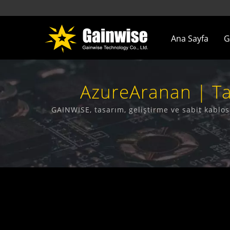
Ana Sayfa
G
AzureAranan | Ta
Üretic
GAINWISE, tasarım, geliştirme ve sabit kabl