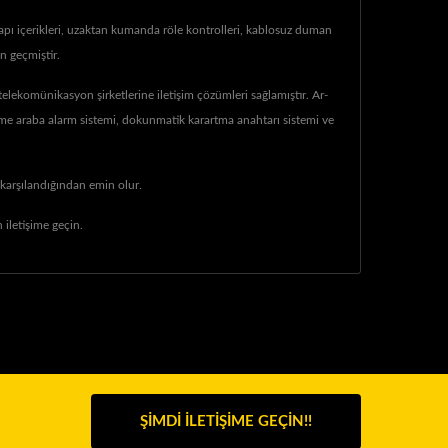
kapı içerikleri, uzaktan kumanda röle kontrolleri, kablosuz duman
n geçmiştir.
komünikasyon şirketlerine iletişim çözümleri sağlamıştır. Ar-
leme araba alarm sistemi, dokunmatik karartma anahtarı sistemi ve
 karşılandığından emin olur.
iletişime geçin.
ŞIMDI İLETIŞIME GEÇIN!!