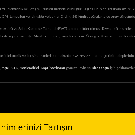
., elektronik ve iletişim ürünleri üreticisi olmuştur.Başlıca ürünleri arasında Azure, 
leri, GPS takipçileri yer almakta ve bunlar D-U-N-S® kimlik doğrulama ve onay sürecinde
örü ve Sabit Kablosuz Terminal (FWT) alanında lider olmuş, Tayvan bölgesindeki tele
fazla deneyime sahiptir. Müşterilerimize çözümler sunun. Örneğin, Uzaktan hırsızlık ön
teli elektronik ve iletişim ürünleri sunmaktadır. GAINWISE, her müşterinin taleplerinin
,
Açıcı
,
GPS
,
Yönlendirici
,
Kapı interkomu
görüntüleyin ve
Bize Ulaşın
için çekinmeden 
inimlerinizi Tartışın