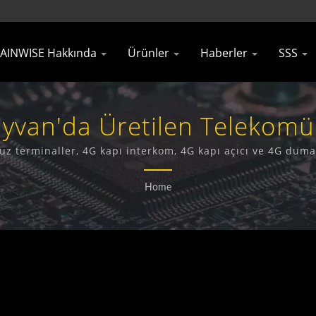
AINWISE Hakkında
Ürünler
Haberler
SSS
yvan'da Üretilen Telekomü
isi | Gainwise Technology Co
osuz terminaller, 4G kapı interkom, 4G kapı açıcı ve 4G d
bir üretici ve ihracatçıdır.
Home