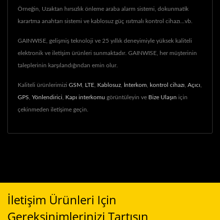
Örneğin, Uzaktan hırsızlık önleme araba alarm sistemi, dokunmatik
karartma anahtarı sistemi ve kablosuz güç ısıtmalı kontrol cihazı...vb.
GAINWISE, gelişmiş teknoloji ve 25 yıllık deneyimiyle yüksek kaliteli
elektronik ve iletişim ürünleri sunmaktadır. GAINWISE, her müşterinin
taleplerinin karşılandığından emin olur.
Kaliteli ürünlerimizi
GSM
,
LTE
,
Kablosuz
,
İnterkom
,
kontrol cihazı
,
Açıcı
,
GPS
,
Yönlendirici
,
Kapı interkomu
görüntüleyin ve
Bize Ulaşın
için
çekinmeden iletişime geçin.
İletişim Ürünleri Için
Gereksinimlerinizi Tartışın