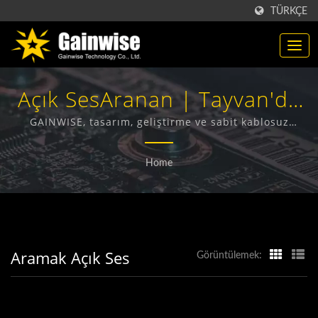
TÜRKÇE
Açık SesAranan | Tayvan'da
Üretilen Telekomünikasyon
GAINWISE, tasarım, geliştirme ve sabit kablosuz
terminaller, 4G kapı interkom, 4G kapı açıcı ve 4G
Ürünleri Üreticisi | Gainwise
duman dedektörü üretimi konusunda uzmanlaşmış bir
Home
üretici ve ihracatçıdır.
Technology Co., Ltd.
Aramak Açık Ses
Görüntülemek: