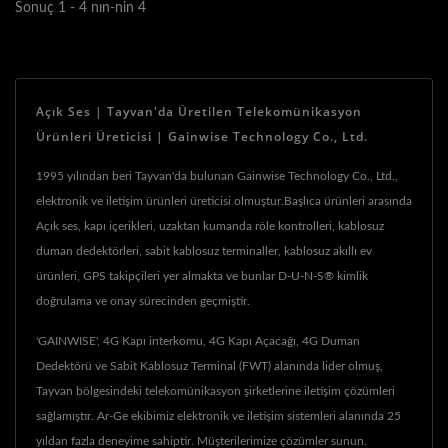
Sonuç 1 - 4 nın-nin 4
Açık Ses | Tayvan'da Üretilen Telekomünikasyon
Ürünleri Üreticisi | Gainwise Technology Co., Ltd.
1995 yılından beri Tayvan'da bulunan Gainwise Technology Co., Ltd.,
elektronik ve iletişim ürünleri üreticisi olmuştur.Başlıca ürünleri arasında
Açık ses, kapı içerikleri, uzaktan kumanda röle kontrolleri, kablosuz
duman dedektörleri, sabit kablosuz terminaller, kablosuz akıllı ev
ürünleri, GPS takipçileri yer almakta ve bunlar D-U-N-S® kimlik
doğrulama ve onay sürecinden geçmiştir.
'GAINWISE', 4G Kapı interkomu, 4G Kapı Açacağı, 4G Duman
Dedektörü ve Sabit Kablosuz Terminal (FWT) alanında lider olmuş,
Tayvan bölgesindeki telekomünikasyon şirketlerine iletişim çözümleri
sağlamıştır. Ar-Ge ekibimiz elektronik ve iletişim sistemleri alanında 25
yıldan fazla deneyime sahiptir. Müşterilerimize çözümler sunun.