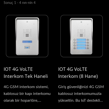
Sonuç 1 - 4 nın-nin 4
IOT 4G VoLTE
IOT 4G VoLTE
Interkom Tek Haneli
Interkom (8 Hane)
4G GSM interkom sistemi,
Giriş güvenliğinizi 4G GSM
kablosuz bir kapı interkomu
kablosuz interkomumuzla
olarak bir hoparlöre,
yükseltin. Bu IoT destekli
mikrofona ve butona...
sistem, basit...