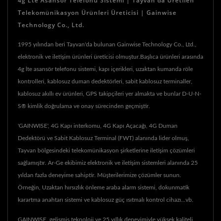
4g Lte Asansör Telefonu Sistemi | Tayvan'da Üretilen
Telekomünikasyon Ürünleri Üreticisi | Gainwise
Technology Co., Ltd.
1995 yılından beri Tayvan'da bulunan Gainwise Technology Co., Ltd.,
elektronik ve iletişim ürünleri üreticisi olmuştur.Başlıca ürünleri arasında
4g lte asansör telefonu sistemi, kapı içerikleri, uzaktan kumanda röle
kontrolleri, kablosuz duman dedektörleri, sabit kablosuz terminaller,
kablosuz akıllı ev ürünleri, GPS takipçileri yer almakta ve bunlar D-U-N-
S® kimlik doğrulama ve onay sürecinden geçmiştir.
'GAINWISE', 4G Kapı interkomu, 4G Kapı Açacağı, 4G Duman
Dedektörü ve Sabit Kablosuz Terminal (FWT) alanında lider olmuş,
Tayvan bölgesindeki telekomünikasyon şirketlerine iletişim çözümleri
sağlamıştır. Ar-Ge ekibimiz elektronik ve iletişim sistemleri alanında 25
yıldan fazla deneyime sahiptir. Müşterilerimize çözümler sunun.
Örneğin, Uzaktan hırsızlık önleme araba alarm sistemi, dokunmatik
karartma anahtarı sistemi ve kablosuz güç ısıtmalı kontrol cihazı...vb.
GAINWISE, gelişmiş teknoloji ve 25 yıllık deneyimiyle yüksek kaliteli