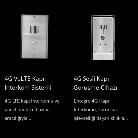
teknolojisini entegre...
için tasarlanmış...
4G VoLTE Kapı
4G Sesli Kapı
Interkom Sistemi
Görüşme Cihazı
4G LTE kapı interkomu ve
Entegre 4G Kapı
panel, mobil cihazınız
İnterkomu, sorunsuz
aracılığıyla
işlevselliği dayanıklılıkla
evinizin/tesisinizin/depo...
birleştirir ve tek parçalı...