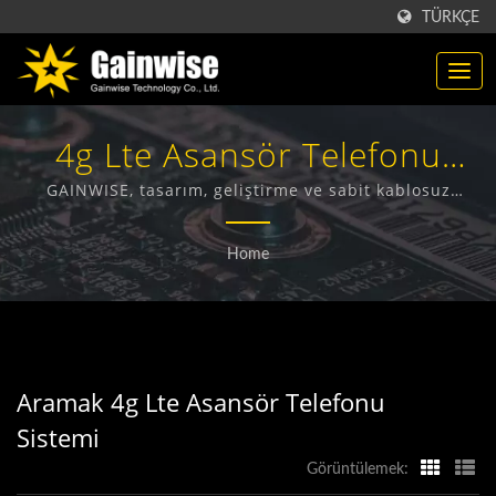
TÜRKÇE
4g Lte Asansör Telefonu
SistemiAranan | Tayvan'da
GAINWISE, tasarım, geliştirme ve sabit kablosuz
terminaller, 4G kapı interkom, 4G kapı açıcı ve 4G
Üretilen Telekomünikasyon
duman dedektörü üretimi konusunda uzmanlaşmış bir
Home
üretici ve ihracatçıdır.
Ürünleri Üreticisi | Gainwise
Technology Co., Ltd.
Aramak 4g Lte Asansör Telefonu
Sistemi
Görüntülemek: