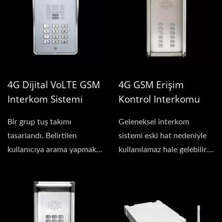
4G Dijital VoLTE GSM
4G GSM Erişim
Interkom Sistemi
Kontrol Interkomu
(Çoklu-Resident)
(seri Bağlı)
Bir grup tuş takımı
Geleneksel interkom
tasarlandı. Belirtilen
sistemi eski hat nedeniyle
kullanıcıya arama yapmak
kullanılamaz hale gelebilir.
için tuş takımını...
4G kapı interkomunu...