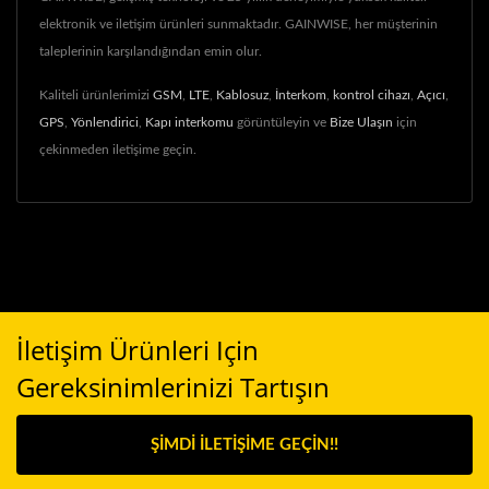
elektronik ve iletişim ürünleri sunmaktadır. GAINWISE, her müşterinin
taleplerinin karşılandığından emin olur.
Kaliteli ürünlerimizi
GSM
,
LTE
,
Kablosuz
,
İnterkom
,
kontrol cihazı
,
Açıcı
,
GPS
,
Yönlendirici
,
Kapı interkomu
görüntüleyin ve
Bize Ulaşın
için
çekinmeden iletişime geçin.
İletişim Ürünleri Için
Gereksinimlerinizi Tartışın
ŞIMDI İLETIŞIME GEÇIN!!