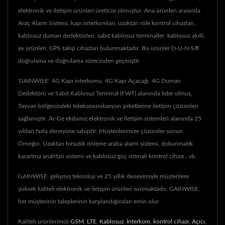
elektronik ve iletişim ürünleri üreticisi olmuştur. Ana ürünleri arasında
Araç Alarm Sistemi, kapı interkomları, uzaktan röle kontrol cihazları,
kablosuz duman dedektörleri, sabit kablosuz terminaller, kablosuz akıllı
ev ürünleri, GPS takip cihazları bulunmaktadır. Bu ürünler D-U-N-S®
doğrulama ve doğrulama sürecinden geçmiştir.
'GAINWISE', 4G Kapı interkomu, 4G Kapı Açacağı, 4G Duman
Dedektörü ve Sabit Kablosuz Terminal (FWT) alanında lider olmuş,
Tayvan bölgesindeki telekomünikasyon şirketlerine iletişim çözümleri
sağlamıştır. Ar-Ge ekibimiz elektronik ve iletişim sistemleri alanında 25
yıldan fazla deneyime sahiptir. Müşterilerimize çözümler sunun.
Örneğin, Uzaktan hırsızlık önleme araba alarm sistemi, dokunmatik
karartma anahtarı sistemi ve kablosuz güç ısıtmalı kontrol cihazı...vb.
GAINWISE, gelişmiş teknoloji ve 25 yıllık deneyimiyle müşterilere
yüksek kaliteli elektronik ve iletişim ürünleri sunmaktadır. GAINWISE,
her müşterinin taleplerinin karşılandığından emin olur.
Kaliteli ürünlerimizi
GSM
,
LTE
,
Kablosuz
,
İnterkom
,
kontrol cihazı
,
Açıcı
,