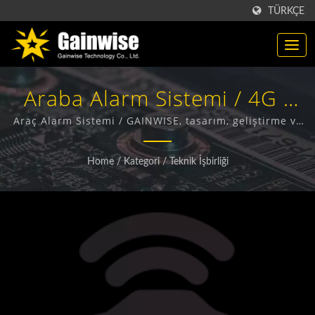
TÜRKÇE
Araba Alarm Sistemi / 4G /
5G Kablosuz Ürünler
Araç Alarm Sistemi / GAINWISE, tasarım, geliştirme ve
Sabit Kablosuz Terminal, 4G Kapı İnterkom, 4G Kapı
Üreticisi | Gainwise
Açıcı ve 4G Duman Dedektörü üretimi konusunda
Home
/
Kategori
/
Teknik İşbirliği
uzmanlaşmış bir üretici ve ihracatçıdır.
Technology Co., Ltd.