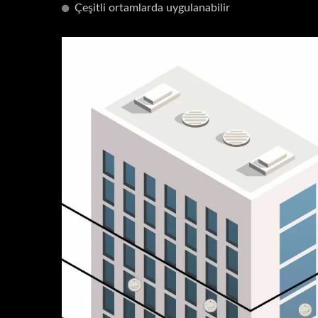
As
Çeşitli ortamlarda uygulanabilir
Video Interkom