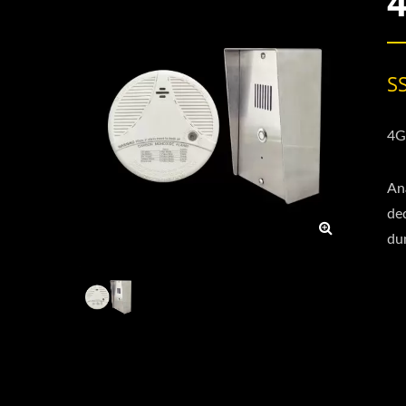
S
4G
Ana
ded
du