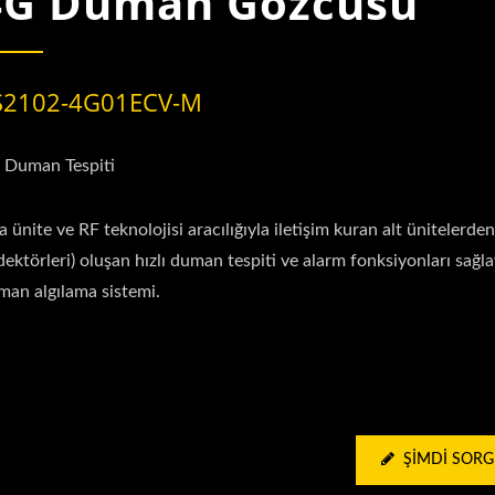
4G Duman Gözcüsü
S2102-4G01ECV-M
 Duman Tespiti
 ünite ve RF teknolojisi aracılığıyla iletişim kuran alt ünitelerd
ektörleri) oluşan hızlı duman tespiti ve alarm fonksiyonları sağl
man algılama sistemi.
ŞIMDI SOR