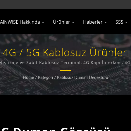
AINWISE Hakkında
Ürünler
Haberler
SSS
 4G / 5G Kablosuz Ürünler Ü
Technology Co., Ltd.
iştirme ve Sabit Kablosuz Terminal, 4G Kapı İnterkom, 4
konusunda uzmanlaşmış bir üretici ve ihracatçıdır.
Home
/
Kategori
/
Kablosuz Duman Dedektörü