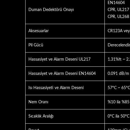
EN14604
Duman Dedektörü Onayı
CPR, UL217
CPR, UL268
Aksesuarlar
CR123A vey
Pil Gücü
Derecelendir
Hassasiyet ve Alarm Deseni UL217
1.31%ft ~ 2
Hassasiyet ve Alarm Deseni EN14604
0.091 dB/m 
Isı Hassasiyeti ve Alarm Deseni
57°C ~ 65°C
Nem Oranı
%10 ila %8
Sıcaklık Aralığı
0°C ila 50°C