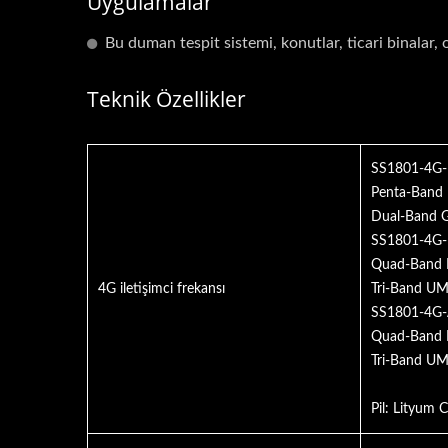
Uygulamalar
Bu duman tespit sistemi, konutlar, ticari binalar, o
Teknik Özellikler
SS1801-4G-
Penta-Band L
Dual-Band 
SS1801-4G-
Quad-Band L
4G iletişimci frekansı
Tri-Band U
SS1801-4G-
Quad-Band LT
Tri-Band UM
Pil: Lityum