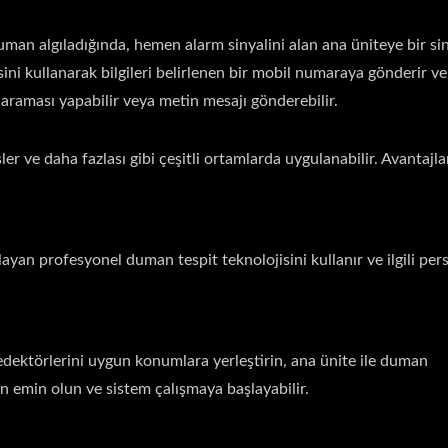
uman algıladığında, hemen alarm sinyalini alan ana üniteye bir si
ni kullanarak bilgileri belirlenen bir mobil numaraya gönderir ve i
araması yapabilir veya metin mesajı gönderebilir.
ler ve daha fazlası gibi çeşitli ortamlarda uygulanabilir. Avantajla
layan profesyonel duman tespit teknolojisini kullanır ve ilgili per
dektörlerini uygun konumlara yerleştirin, ana ünite ile duman
 emin olun ve sistem çalışmaya başlayabilir.