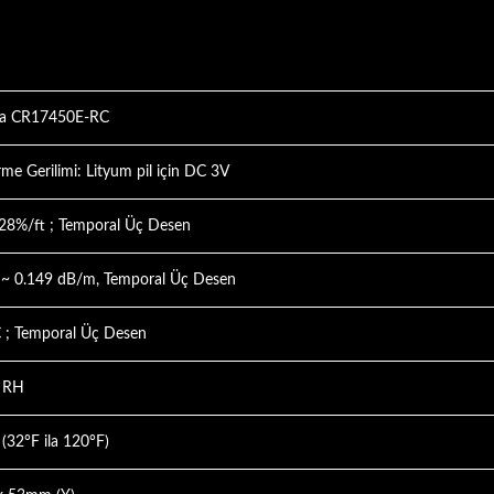
a CR17450E-RC
me Gerilimi: Lityum pil için DC 3V
.28%/ft ; Temporal Üç Desen
~ 0.149 dB/m, Temporal Üç Desen
 ; Temporal Üç Desen
5 RH
 (32°F ila 120°F)