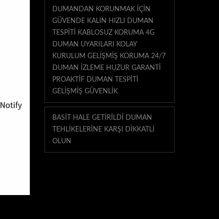
DUMANDAN KORUNMAK IÇIN
GÜVENDE KALIN HIZLI DUMAN
TESPITI KABLOSUZ KORUMA 4G
DUMAN UYARILARI KOLAY
KURULUM GELIŞMIŞ KORUMA 24/7
DUMAN IZLEME HUZUR GARANTI
PROAKTIF DUMAN TESPITI
GELIŞMIŞ GÜVENLIK
BASIT HALE GETIRILDI DUMAN
TEHLIKELERINE KARŞI DIKKATLI
OLUN