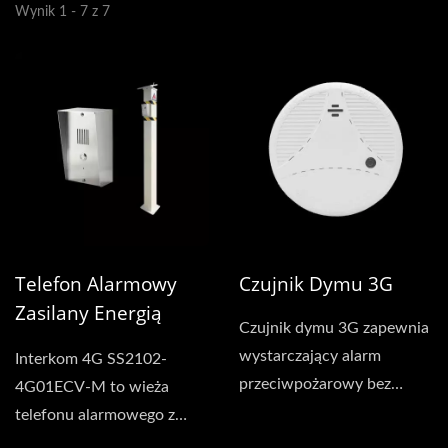
Wynik 1 - 7 z 7
Telefon Alarmowy
Czujnik Dymu 3G
Zasilany Energią
Czujnik dymu 3G zapewnia
Słoneczną
wystarczający alarm
Interkom 4G SS2102-
przeciwpożarowy bez
4G01ECV-M to wieża
potrzeby dodatkowych
telefonu alarmowego z
kabli...
zintegrowanym panelem