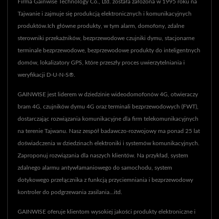
Firma Gainwise Technology Co., Ltd. została założona w 1995 roku na
Tajwanie i zajmuje się produkcją elektronicznych i komunikacyjnych
produktów.Ich główne produkty, w tym alarm, domofony, zdalne
sterowniki przekaźników, bezprzewodowe czujniki dymu, stacjonarne
terminale bezprzewodowe, bezprzewodowe produkty do inteligentnych
domów, lokalizatory GPS, które przeszły proces uwierzytelniania i
weryfikacji D-U-N-S®.
GAINWISE jest liderem w dziedzinie wideodomofonów 4G, otwieraczy
bram 4G, czujników dymu 4G oraz terminali bezprzewodowych (FWT),
dostarczając rozwiązania komunikacyjne dla firm telekomunikacyjnych
na terenie Tajwanu. Nasz zespół badawczo-rozwojowy ma ponad 25 lat
doświadczenia w dziedzinach elektroniki i systemów komunikacyjnych.
Zaproponuj rozwiązania dla naszych klientów. Na przykład, system
zdalnego alarmu antywłamaniowego do samochodu, system
dotykowego przełącznika z funkcją przyciemniania i bezprzewodowy
kontroler do podgrzewania zasilania...itd.
GAINWISE oferuje klientom wysokiej jakości produkty elektroniczne i