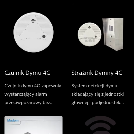
słonecznym....
Czujnik Dymu 4G
Strażnik Dymny 4G
Czujnik dymu 4G zapewnia
System detekcji dymu
wystarczający alarm
składający się z jednostki
przeciwpożarowy bez
głównej i podjednostek
potrzeby dodatkowych
(detektorów dymu),...
kabli...