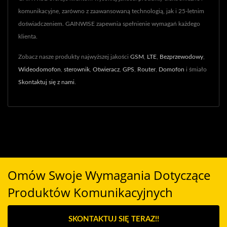
komunikacyjne, zarówno z zaawansowaną technologią, jak i 25-letnim
doświadczeniem. GAINWISE zapewnia spełnienie wymagań każdego
klienta.
Zobacz nasze produkty najwyższej jakości
GSM
,
LTE
,
Bezprzewodowy
,
Wideodomofon
,
sterownik
,
Otwieracz
,
GPS
,
Router
,
Domofon
i śmiało
Skontaktuj się z nami
.
Omów Swoje Wymagania Dotyczące
Produktów Komunikacyjnych
SKONTAKTUJ SIĘ TERAZ!!