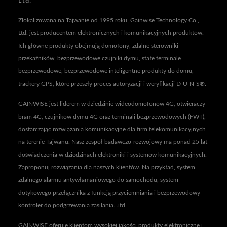
Ltd.
Zlokalizowana na Tajwanie od 1995 roku, Gainwise Technology Co.,
Ltd. jest producentem elektronicznych i komunikacyjnych produktów.
Ich główne produkty obejmują domofony, zdalne sterowniki
przekaźników, bezprzewodowe czujniki dymu, stałe terminale
bezprzewodowe, bezprzewodowe inteligentne produkty do domu,
trackery GPS, które przeszły proces autoryzacji i weryfikacji D-U-N-S®.
GAINWISE jest liderem w dziedzinie wideodomofonów 4G, otwieraczy
bram 4G, czujników dymu 4G oraz terminali bezprzewodowych (FWT),
dostarczając rozwiązania komunikacyjne dla firm telekomunikacyjnych
na terenie Tajwanu. Nasz zespół badawczo-rozwojowy ma ponad 25 lat
doświadczenia w dziedzinach elektroniki i systemów komunikacyjnych.
Zaproponuj rozwiązania dla naszych klientów. Na przykład, system
zdalnego alarmu antywłamaniowego do samochodu, system
dotykowego przełącznika z funkcją przyciemniania i bezprzewodowy
kontroler do podgrzewania zasilania...itd.
GAINWISE oferuje klientom wysokiej jakości produkty elektroniczne i