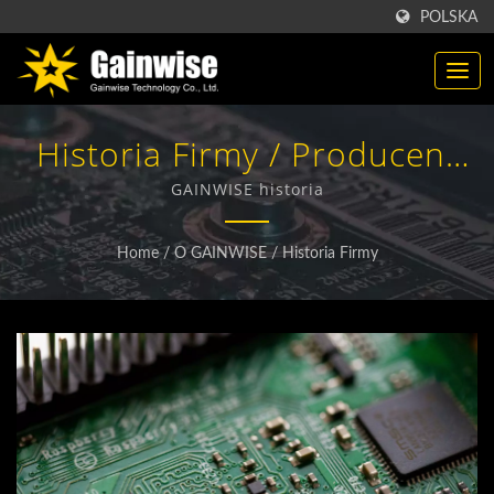
POLSKA
Historia Firmy / Producent
Produktów
GAINWISE historia
Telekomunikacyjnych Z
Home
/
O GAINWISE
/
Historia Firmy
Tajwanu | Gainwise
Technology Co., Ltd.