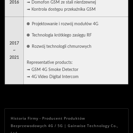
2016
➟ Domofon GSM ze stali nierdzewnej
➟ Kontrola dostępu przekaźnika GSM
Projektowanie i rozwój modułów 4G
Technologia krótkiego zasięgu RF
2017
Rozwój technologii chmurowych
~
2021
Representative products:
➟ GSM 4G Smoke Detector
➟ 4G Video Digital Intercom
Historia Firmy - Producent Produktów
Bezprzewodowych 4G / 5G | Gainwise Technology Co.,