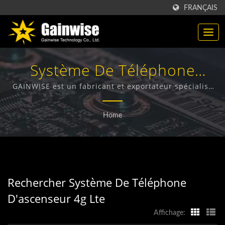
FRANÇAIS
Système De Téléphone
D'ascenseur 4g
GAINWISE est un fabricant et exportateur spécialisé
dans la conception, le développement et la
LteRecherché | Fabricant De
fabrication de terminaux sans fil fixes, d'interphones
Home
4G, d'ouvre-portes 4G et de détecteurs de fumée 4G.
Produits De
Télécommunication
Fabriqués À Taiwan |
Rechercher Système De Téléphone
Gainwise Technology Co.,
D'ascenseur 4g Lte
Ltd.
Affichage: