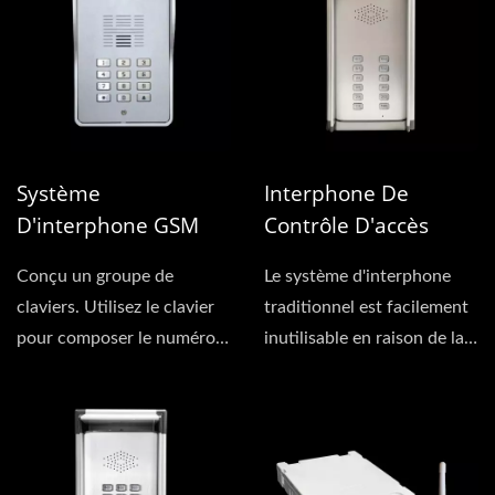
Système
Interphone De
D'interphone GSM
Contrôle D'accès
VoLTE Numérique 4G
GSM 4G (connecté
Conçu un groupe de
Le système d'interphone
(Multi-Résident)
En Série)
claviers. Utilisez le clavier
traditionnel est facilement
pour composer le numéro
inutilisable en raison de la
de compte pour appeler...
vieille ligne....