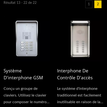
Résultat 13 - 22 de 22
1
2
Système
Interphone De
D'interphone GSM
Contrôle D'accès
VoLTE Numérique 4G
GSM 4G (connecté
Conçu un groupe de
Le système d'interphone
(Multi-Résident)
En Série)
claviers. Utilisez le clavier
traditionnel est facilement
pour composer le numéro
inutilisable en raison de la