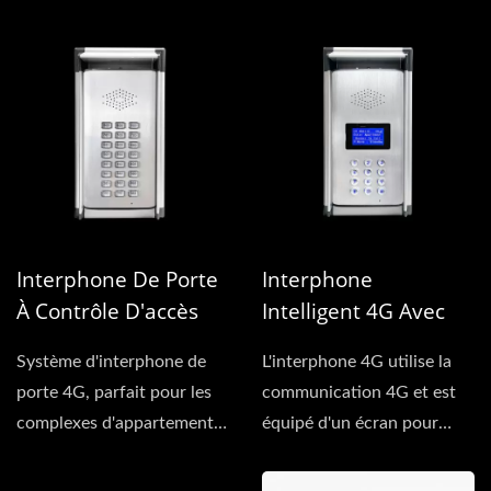
de compte pour appeler...
vieille ligne....
Interphone De Porte
Interphone
À Contrôle D'accès
Intelligent 4G Avec
GSM 4G
Écran LCD Et Clavier
Système d'interphone de
L'interphone 4G utilise la
porte 4G, parfait pour les
communication 4G et est
complexes d'appartements
équipé d'un écran pour
et les bâtiments...
consulter le nom du
résident....