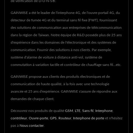
de vérification de D-U-N-S®.
GAINWISE a été le leader de l'interphone 4G, de l'ouvre-portail 4G, du
détecteur de fumée 4G et du terminal sans fil fixe (FWT), fournissant
des solutions de communication aux entreprises de télécommunication
dans la région de Taiwan. Notre équipe de R&D possède plus de 25 ans
d'expérience dans les domaines de l'électronique et des systèmes de
communication. Fournir des solutions à nos clients. Par exemple,
système d'alarme de voiture à distance anti-vol, système de
commutation à variation tactile et contrôleur de chauffage sans fil...etc.
GAINWISE propose aux clients des produits électroniques et de
communication de haute qualité, à la fois avec une technologie
avancée et 25 ans d'expérience. GAINWISE s'assure de répondre aux
demandes de chaque client.
Découvrez nos produits de qualité
GSM
,
LTE
,
Sans fil
,
Interphone
,
contrôleur
,
Ouvre-porte
,
GPS
,
Routeur
,
Interphone de porte
et n'hésitez
pas à
Nous contacter
.