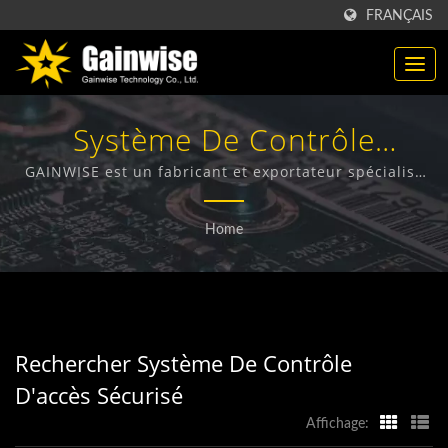
FRANÇAIS
Système De Contrôle
D'accès SécuriséRecherché |
GAINWISE est un fabricant et exportateur spécialisé
dans la conception, le développement et la
Fabricant De Produits De
fabrication de terminaux sans fil fixes, d'interphones
Home
4G, d'ouvre-portes 4G et de détecteurs de fumée 4G.
Télécommunication
Fabriqués À Taiwan |
Gainwise Technology Co.,
Rechercher Système De Contrôle
Ltd.
D'accès Sécurisé
Affichage: