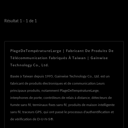
temps réel,...
Résultat 1 - 1 de 1
PlageDeTempératureLarge | Fabricant De Produits De
Télécommunication Fabriqués À Taiwan | Gainwise
Technology Co., Ltd.
Basée à Taïwan depuis 1995, Gainwise Technology Co., Ltd. est un
fabricant de produits électroniques et de communication.Leurs
principaux produits, notamment PlageDeTempératureLarge,
interphones de porte, contrôleurs de relais à distance, détecteurs de
fumée sans fil, terminaux fixes sans fil, produits de maison intelligente
sans fil, traceurs GPS, qui ont passé le processus d'authentification et
de vérification de D-U-N-S®.