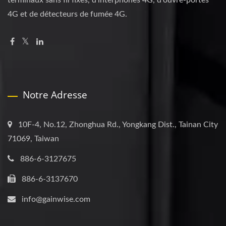
terminaux sans fil fixes, d'interphones 4G, d'ouvre-portes
4G et de détecteurs de fumée 4G.
Notre Adresse
10F-4, No.12, Zhonghua Rd., Yongkang Dist., Tainan City
71069, Taiwan
886-6-3127675
886-6-3137670
info@gainwise.com