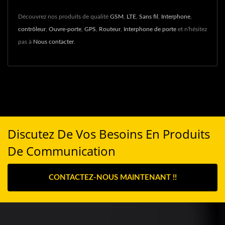
Découvrez nos produits de qualité
GSM
,
LTE
,
Sans fil
,
Interphone
,
contrôleur
,
Ouvre-porte
,
GPS
,
Routeur
,
Interphone de porte
et n'hésitez
pas à
Nous contacter
.
Discutez De Vos Besoins En Produits
De Communication
CONTACTEZ-NOUS MAINTENANT !!