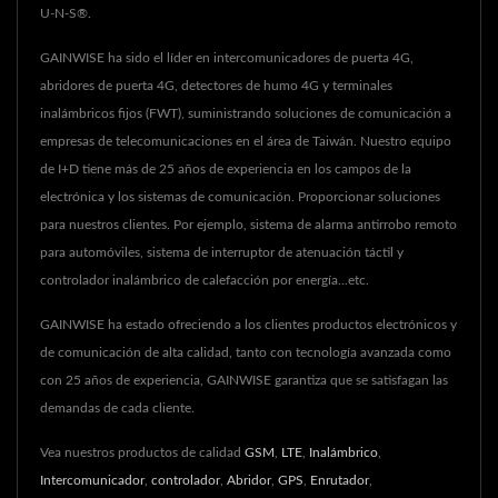
U-N-S®.
GAINWISE ha sido el líder en intercomunicadores de puerta 4G,
abridores de puerta 4G, detectores de humo 4G y terminales
inalámbricos fijos (FWT), suministrando soluciones de comunicación a
empresas de telecomunicaciones en el área de Taiwán. Nuestro equipo
de I+D tiene más de 25 años de experiencia en los campos de la
electrónica y los sistemas de comunicación. Proporcionar soluciones
para nuestros clientes. Por ejemplo, sistema de alarma antirrobo remoto
para automóviles, sistema de interruptor de atenuación táctil y
controlador inalámbrico de calefacción por energía...etc.
GAINWISE ha estado ofreciendo a los clientes productos electrónicos y
de comunicación de alta calidad, tanto con tecnología avanzada como
con 25 años de experiencia, GAINWISE garantiza que se satisfagan las
demandas de cada cliente.
Vea nuestros productos de calidad
GSM
,
LTE
,
Inalámbrico
,
Intercomunicador
,
controlador
,
Abridor
,
GPS
,
Enrutador
,