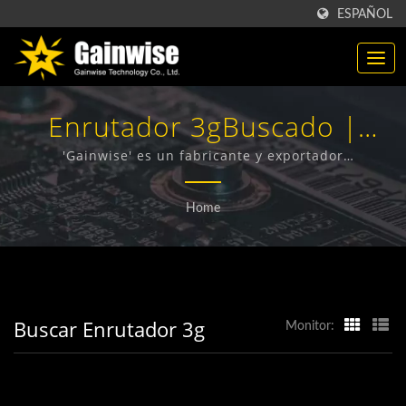
ESPAÑOL
Enrutador 3gBuscado |
Fabricante De Productos De
'Gainwise' es un fabricante y exportador
especializado en el diseño, desarrollo y fabricación de
Telecomunicaciones Hechos
Terminales Inalámbricos Fijos, Intercomunicadores 4G
Home
para Puertas, Abrepuertas 4G y Detectores de Humo
En Taiwán | 'Gainwise
4G.
Technology Co., Ltd.'
Buscar Enrutador 3g
Monitor: