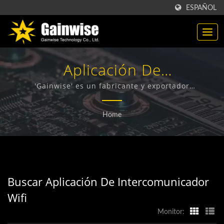
ESPAÑOL
Aplicación De
Intercomunicador
'Gainwise' es un fabricante y exportador
especializado en el diseño, desarrollo y fabricación de
WifiBuscado | Fabricante De
Terminales Inalámbricos Fijos, Intercomunicadores 4G
Home
para Puertas, Abrepuertas 4G y Detectores de Humo
Productos De
4G.
Telecomunicaciones Hechos
En Taiwán | 'Gainwise
Buscar Aplicación De Intercomunicador
Technology Co., Ltd.'
Wifi
Monitor: