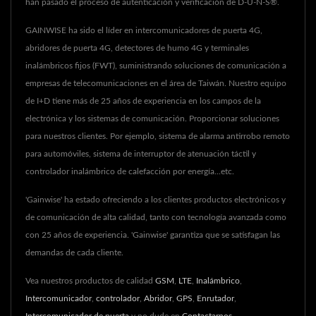
han pasado el proceso de autenticación y verificación de D-U-N-S®.
GAINWISE ha sido el líder en intercomunicadores de puerta 4G,
abridores de puerta 4G, detectores de humo 4G y terminales
inalámbricos fijos (FWT), suministrando soluciones de comunicación a
empresas de telecomunicaciones en el área de Taiwán. Nuestro equipo
de I+D tiene más de 25 años de experiencia en los campos de la
electrónica y los sistemas de comunicación. Proporcionar soluciones
para nuestros clientes. Por ejemplo, sistema de alarma antirrobo remoto
para automóviles, sistema de interruptor de atenuación táctil y
controlador inalámbrico de calefacción por energía...etc.
'Gainwise' ha estado ofreciendo a los clientes productos electrónicos y
de comunicación de alta calidad, tanto con tecnología avanzada como
con 25 años de experiencia. 'Gainwise' garantiza que se satisfagan las
demandas de cada cliente.
Vea nuestros productos de calidad
GSM
,
LTE
,
Inalámbrico
,
Intercomunicador
,
controlador
,
Abridor
,
GPS
,
Enrutador
,