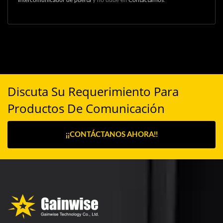
Intercomunicador de puerta
y no dude en
Contactarnos
.
Discuta Su Requerimiento Para
Productos De Comunicación
¡¡CONTÁCTANOS AHORA!!