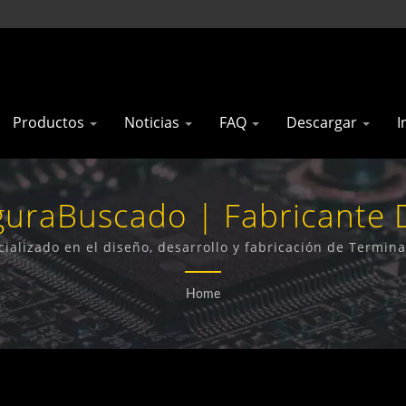
Productos
Noticias
FAQ
Descargar
I
guraBuscado | Fabricante 
 Hechos En Taiwán | 'Gainw
cializado en el diseño, desarrollo y fabricación de Termin
para Puertas, Abrepuertas 4G y Detectores de Humo 4G.
Ltd.'
Home