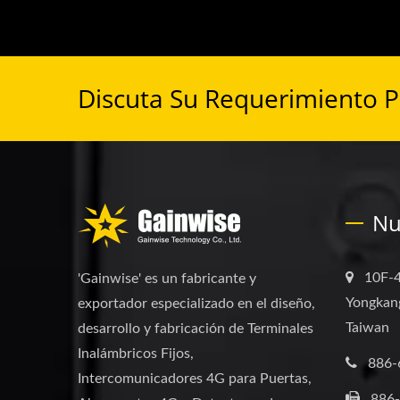
Discuta Su Requerimiento 
Nu
10F-4
'Gainwise' es un fabricante y
Yongkang
exportador especializado en el diseño,
Taiwan
desarrollo y fabricación de Terminales
Inalámbricos Fijos,
886-
Intercomunicadores 4G para Puertas,
886