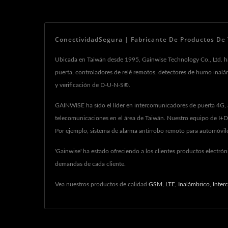
ConectividadSegura | Fabricante De Productos De
Ubicada en Taiwán desde 1995, Gainwise Technology Co., Ltd. h
puerta, controladores de relé remotos, detectores de humo inalám
y verificación de D-U-N-S®.
GAINWISE ha sido el líder en intercomunicadores de puerta 4G, 
telecomunicaciones en el área de Taiwán. Nuestro equipo de I+D 
Por ejemplo, sistema de alarma antirrobo remoto para automóviles,
'Gainwise' ha estado ofreciendo a los clientes productos electró
demandas de cada cliente.
Vea nuestros productos de calidad
GSM
,
LTE
,
Inalámbrico
,
Inter