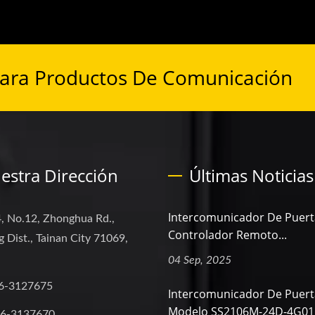
Para Productos De Comunicación
estra Dirección
Últimas Noticias
Intercomunicador De Puert
, No.12, Zhonghua Rd.,
Controlador Remoto...
 Dist., Tainan City 71069,
04 Sep, 2025
6-3127675
Intercomunicador De Puer
Modelo SS2106M-24D-4G01
-6-3137670