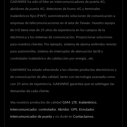
GAINWISE ha sido el líder en intercomunicadores de puerta 4G,
abridores de puerta 4G, detectores de humo 4G y terminales
inalámbricos fijos (FWT), suministrando soluciones de comunicación a
empresas de telecomunicaciones en el área de Taiwán. Nuestro equipo
de I+D tiene más de 25 años de experiencia en los campos de la
electrónica y los sistemas de comunicación. Proporcionar soluciones
para nuestros clientes. Por ejemplo, sistema de alarma antirrobo remoto
para automóviles, sistema de interruptor de atenuación táctil y
controlador inalámbrico de calefacción por energía...etc.
GAINWISE ha estado ofreciendo a los clientes productos electrónicos y
de comunicación de alta calidad, tanto con tecnología avanzada como
con 25 años de experiencia, GAINWISE garantiza que se satisfagan las
demandas de cada cliente.
Vea nuestros productos de calidad
GSM
,
LTE
,
Inalámbrico
,
Intercomunicador
,
controlador
,
Abridor
,
GPS
,
Enrutador
,
Intercomunicador de puerta
y no dude en
Contactarnos
.