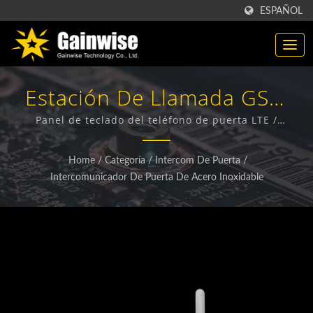
ESPAÑOL
Estación De Llamada GSM
De Teclado LTE / Fabricante
Panel de teclado del teléfono de puerta LTE /
GAINWISE es un fabricante y exportador especializado
De Productos Inalámbricos
en el diseño, desarrollo y fabricación de Terminales
Home
/
Categoría
/
Intercom De Puerta
/
Inalámbricos Fijos, Intercomunicadores de Puerta 4G,
4G / 5G | Gainwise
Intercomunicador De Puerta De Acero Inoxidable
Abrepuertas 4G y Detectores de Humo 4G.
Technology Co., Ltd.