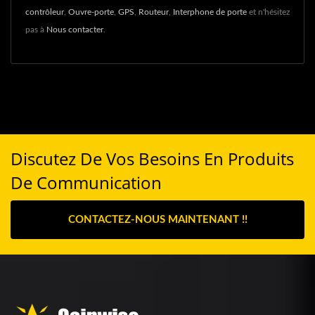
contrôleur
,
Ouvre-porte
,
GPS
,
Routeur
,
Interphone de porte
et n'hésitez
pas à
Nous contacter
.
Discutez De Vos Besoins En Produits
De Communication
CONTACTEZ-NOUS MAINTENANT !!