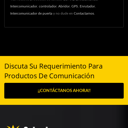
Intercomunicador
,
controlador
,
Abridor
,
GPS
,
Enrutador
,
Intercomunicador de puerta
y no dude en
Contactarnos
.
Discuta Su Requerimiento Para
Productos De Comunicación
¡¡CONTÁCTANOS AHORA!!