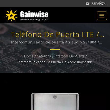
ESPAÑOL
Teléfono De Puerta LTE /
Fabricante De Productos
Intercomunicador de puerta 4G audio SS1804 /
GAINWISE es un fabricante y exportador especializado
Inalámbricos 4G / 5G |
en el diseño, desarrollo y fabricación de Terminales
Home
/
Categoría
/
Intercom De Puerta
/
Inalámbricos Fijos, Intercomunicadores de Puerta 4G,
Gainwise Technology Co.,
Intercomunicador De Puerta De Acero Inoxidable
Abrepuertas 4G y Detectores de Humo 4G.
Ltd.