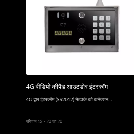
4G वीडियो कीपैड आउटडोर इंटरकॉम
4G द्वार इंटरकॉम (SS2012) नेटवर्क को कनेक्शन...
परिणाम 13 - 20 का 20