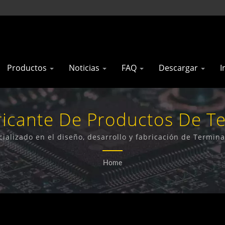
Productos
Noticias
FAQ
Descargar
I
icante De Productos De T
aiwán | 'Gainwise Technolog
cializado en el diseño, desarrollo y fabricación de Termin
para Puertas, Abrepuertas 4G y Detectores de Humo 4G.
Home