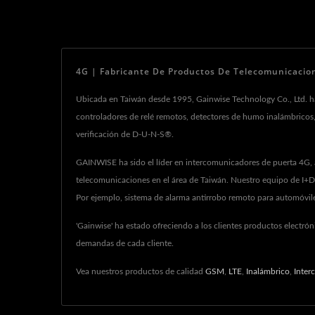
4G | Fabricante De Productos De Telecomunicacion
Ubicada en Taiwán desde 1995, Gainwise Technology Co., Ltd. ha
controladores de relé remotos, detectores de humo inalámbricos, 
verificación de D-U-N-S®.
GAINWISE ha sido el líder en intercomunicadores de puerta 4G, 
telecomunicaciones en el área de Taiwán. Nuestro equipo de I+D 
Por ejemplo, sistema de alarma antirrobo remoto para automóviles,
'Gainwise' ha estado ofreciendo a los clientes productos electró
demandas de cada cliente.
Vea nuestros productos de calidad
GSM
,
LTE
,
Inalámbrico
,
Inter